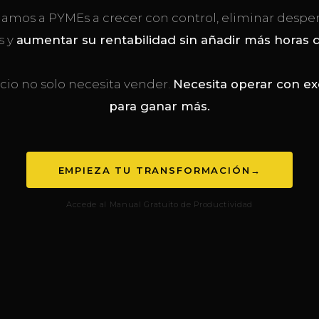
amos a PYMEs a crecer con control, eliminar desper
s y
aumentar su rentabilidad sin añadir más horas d
cio no solo necesita vender.
Necesita operar con ex
para ganar más.
EMPIEZA TU TRANSFORMACIÓN
→
Accede al Manual Gratuito de Productividad