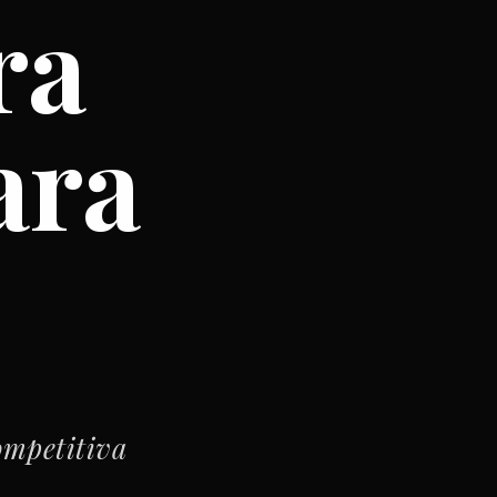
ra
ara
ompetitiva