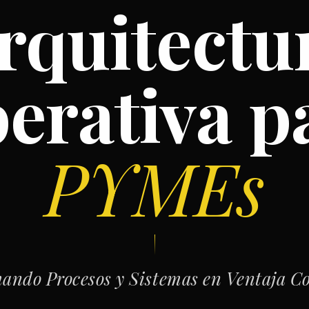
rquitectu
erativa p
PYMEs
ando Procesos y Sistemas en Ventaja C