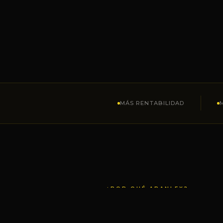
MÁS RENTABILIDAD
¿POR QUÉ ARANLEX?
Tu negocio 