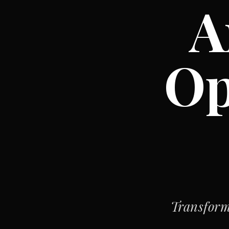
A
Op
Transform