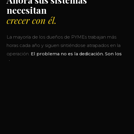
necesitan
crecer con él.
La mayoría de los dueños de PYMEs trabajan más
horas cada año y siguen sintiéndose atrapados en la
operación.
El problema no es la dedicación. Son los
sistemas.
En Aranlex tomamos la arquitectura que usan las
grandes empresas para operar con eficiencia y la
adaptamos al tamaño y ritmo de tu negocio. El
resultado: más control, más rentabilidad, más tiempo
para liderar.