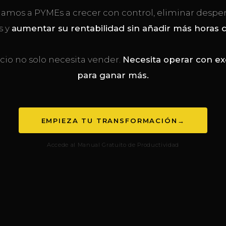
amos a PYMEs a crecer con control, eliminar desper
s y
aumentar su rentabilidad sin añadir más horas d
cio no solo necesita vender.
Necesita operar con ex
para ganar más.
EMPIEZA TU TRANSFORMACIÓN
→
Accede al Manual Gratuito de Productividad