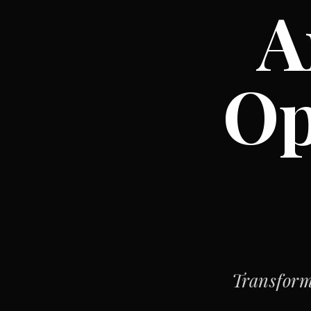
A
Op
Transform