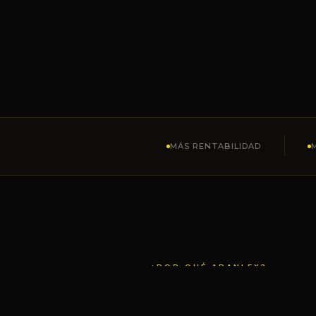
MÁS RENTABILIDAD
¿POR QUÉ ARANLEX?
Tu negocio 