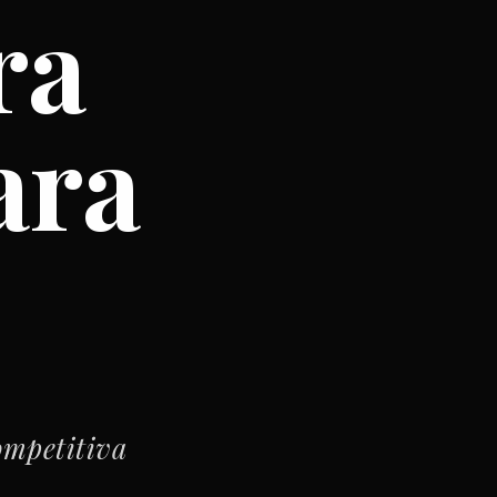
ra
ara
ompetitiva