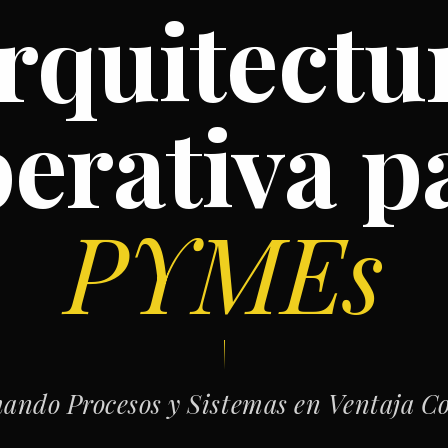
rquitectu
erativa p
PYMEs
ando Procesos y Sistemas en Ventaja C