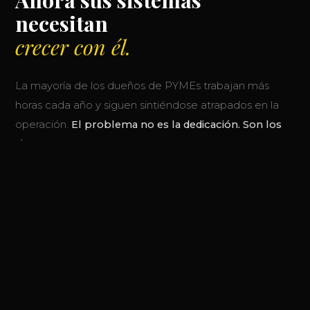
necesitan
crecer con él.
La mayoría de los dueños de PYMEs trabajan más
horas cada año y siguen sintiéndose atrapados en la
operación.
El problema no es la dedicación. Son los
sistemas.
En Aranlex tomamos la arquitectura que usan las
grandes empresas para operar con eficiencia y la
adaptamos al tamaño y ritmo de tu negocio. El
resultado: más control, más rentabilidad, más tiempo
para liderar.