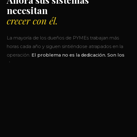
necesitan
crecer con él.
La mayoría de los dueños de PYMEs trabajan más
horas cada año y siguen sintiéndose atrapados en la
operación.
El problema no es la dedicación. Son los
sistemas.
En Aranlex tomamos la arquitectura que usan las
grandes empresas para operar con eficiencia y la
adaptamos al tamaño y ritmo de tu negocio. El
resultado: más control, más rentabilidad, más tiempo
para liderar.