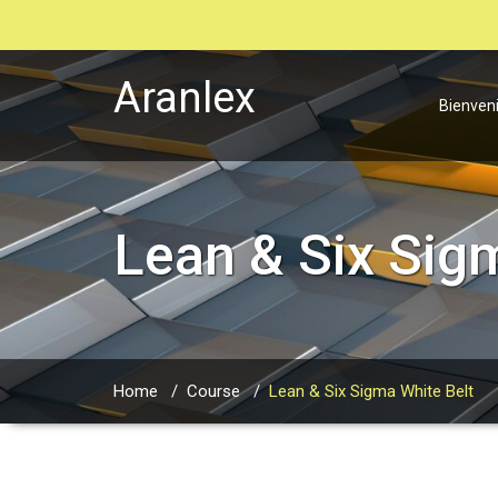
Aranlex
Bienven
Lean & Six Sig
Home
/
Course
/
Lean & Six Sigma White Belt