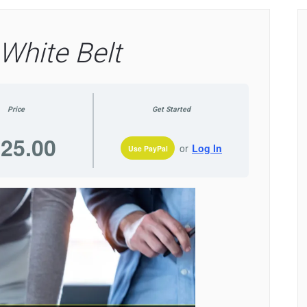
White Belt
Price
Get Started
25.00
or
Log In
Use PayPal