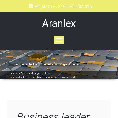
+1 (561) 934-2284 - FL. USA (Ph)
Aranlex
Toggle
navigation
Business leader looking at camera in working environment
Home
/
5S's - Lean Management Tool
Business leader looking at camera in working environment
Business leader