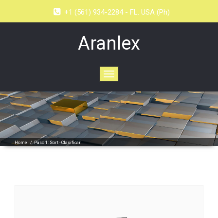
+1 (561) 934-2284 - FL. USA (Ph)
Aranlex
Toggle
navigation
Home
/
Paso 1: Sort - Clasificar