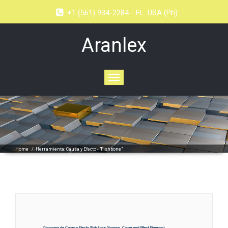
+1 (561) 934-2284 - FL. USA (Ph)
Aranlex
Toggle
navigation
Home
/
Herramienta: Causa y Efecto - "Fishbone"