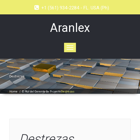
+1 (561) 934-2284 - FL. USA (Ph)
Aranlex
Toggle
navigation
Destrezas
Home
/
El Rol del Gerente de Proyecto
Destrezas
Destrezas