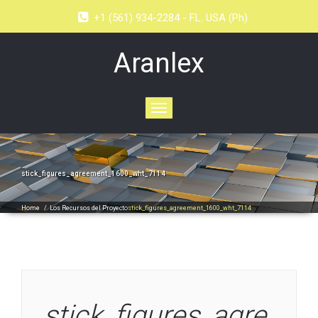
+1 (561) 934-2284 - FL. USA (Ph)
Aranlex
Toggle
navigation
stick_figures_agreement_1600_wht_7114
Home
/
Los Recursos del Proyecto
stick_figures_agreement_1600_wht_7114
stick_figures_agre