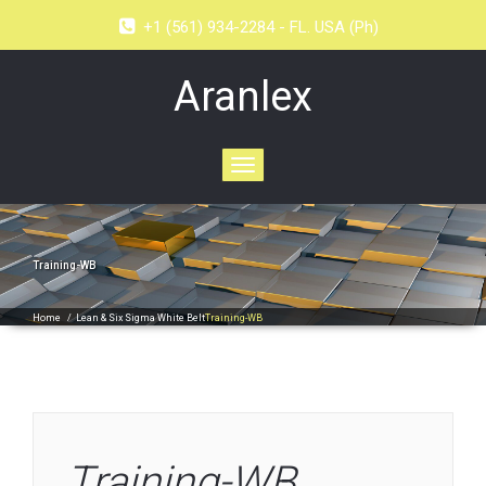
+1 (561) 934-2284 - FL. USA (Ph)
Aranlex
Toggle
navigation
Training-WB
Home
/
Lean & Six Sigma White Belt
Training-WB
Training-WB